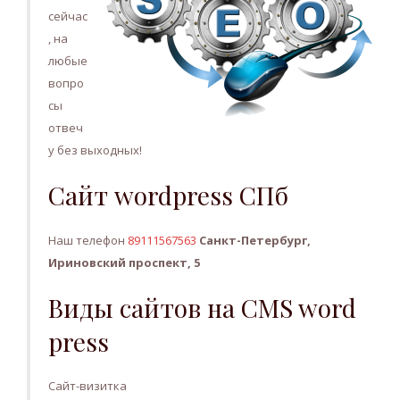
сейчас
, на
любые
вопро
сы
отвеч
у без выходных!
Сайт wordpress СПб
Наш телефон
89111567563
Санкт-Петербург,
Ириновский проспект, 5
Виды сайтов на CMS word
press
Сайт-визитка